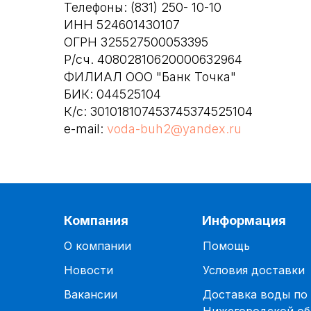
Телефоны: (831) 250- 10-10
ИНН 524601430107
ОГРН 325527500053395
Р/сч. 40802810620000632964
ФИЛИАЛ ООО "Банк Точка"
БИК: 044525104
К/с: 301018107453745374525104
e-mail:
voda-buh2@yandex.ru
Компания
Информация
О компании
Помощь
Новости
Условия доставки
Вакансии
Доставка воды по