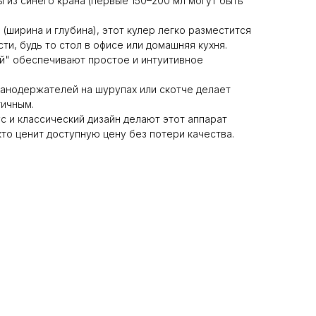
 из синего крана (первые 150–200 мл могут быть
 (ширина и глубина), этот кулер легко разместится
и, будь то стол в офисе или домашняя кухня.
й" обеспечивают простое и интуитивное
анодержателей на шурупах или скотче делает
тичным.
с и классический дизайн делают этот аппарат
то ценит доступную цену без потери качества.